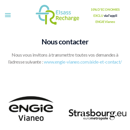
10% D'ECONOMIES
EXCLU
via l'appli
Accueil
Projets
Nos tarifs
FAQ
Partenaires
Contact
ENGIE Vianeo
Nous contacter
Nous vous invitons à transmettre toutes vos demandes à
l’adresse suivante :
www.engie-vianeo.com/aide-et-contact/