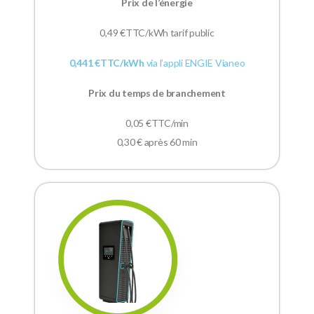
Prix de l’énergie
0,49
€TTC/kWh tarif public
0,441 €TTC/kWh
via l’appli ENGIE Vianeo
Prix du temps de branchement
0,05 €TTC/min
0,30 € après 60 min