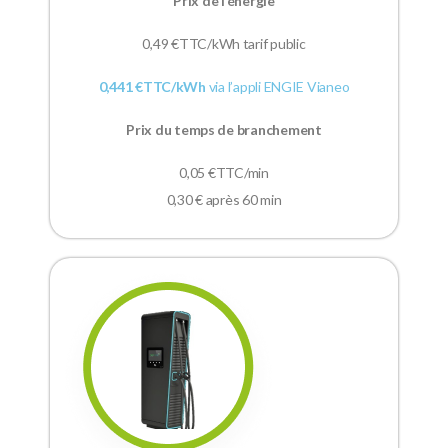
Prix de l’énergie
0,49
€TTC/kWh tarif public
0,441 €TTC/kWh
via l’appli ENGIE Vianeo
Prix du temps de branchement
0,05 €TTC/min
0,30 € après 60 min