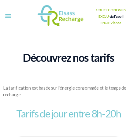
10% D'ECONOMIES
EXCLU
via l'appli
Accueil
Projets
Nos tarifs
FAQ
Partenaires
Contact
ENGIE Vianeo
Découvrez nos tarifs
La tarification est basée sur l’énergie consommée et le temps de
recharge.
Tarifs de jour entre 8h-20h