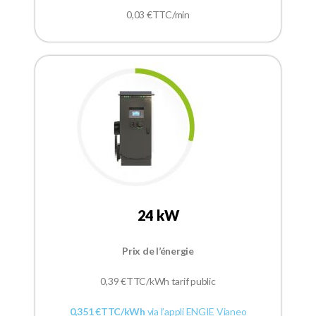
0,03 €TTC/min
24 kW
Prix de l’énergie
0,39
€TTC/kWh tarif public
0,351 €TTC/kWh
via l’appli ENGIE Vianeo